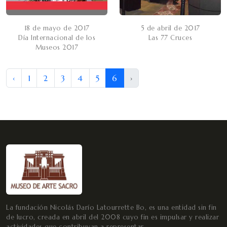
18 de mayo de 2017
5 de abril de 2017
Día Internacional de los
Las 77 Cruces
Museos 2017
‹
1
2
3
4
5
6
›
La fundación Nicolás Darío Latourrette Bo, es una entidad sin fin
de lucro, creada en abril del 2008 cuyo fin es impulsar y realizar
actividades que contribuyan a representar.