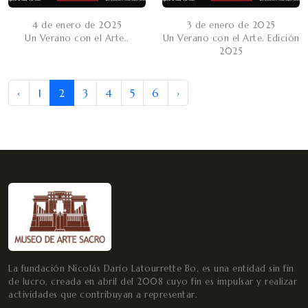
4 de enero de 2025
3 de enero de 2025
Un Verano con el Arte..
Un Verano con el Arte. Edición
2025
‹
1
2
3
4
5
6
›
La fundación Nicolás Darío Latourrette Bo, es una entidad sin fin
de lucro, creada en abril del 2008 cuyo fin es impulsar y realizar
actividades que contribuyan a representar.