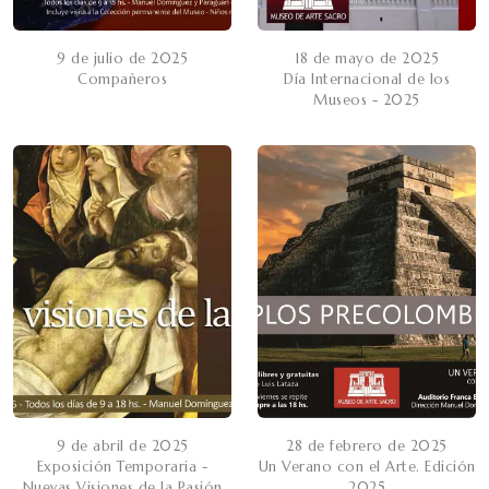
9 de julio de 2025
18 de mayo de 2025
Compañeros
Día Internacional de los
Museos - 2025
9 de abril de 2025
28 de febrero de 2025
Exposición Temporaria -
Un Verano con el Arte. Edición
Nuevas Visiones de la Pasión
2025