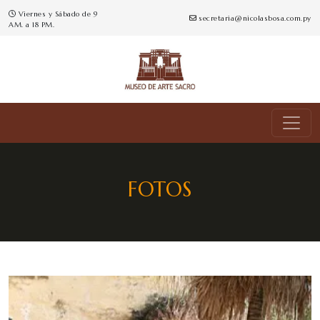
Viernes y Sábado de 9
secretaria@nicolasbosa.com.py
AM. a 18 PM.
FOTOS