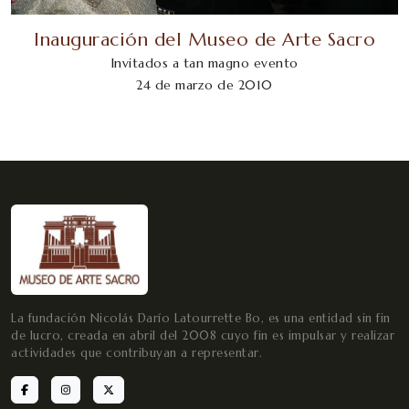
Inauguración del Museo de Arte Sacro
Invitados a tan magno evento
24 de marzo de 2010
La fundación Nicolás Darío Latourrette Bo, es una entidad sin fin
de lucro, creada en abril del 2008 cuyo fin es impulsar y realizar
actividades que contribuyan a representar.