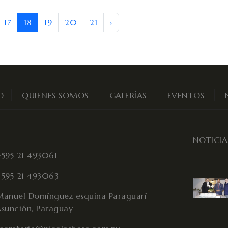
17
18
19
20
21
›
O
QUIENES SOMOS
GALERÍAS
EVENTOS
NOTICIA
595 21 493061
595 21 493063
anuel Domínguez esquina Paraguarí
sunción, Paraguay