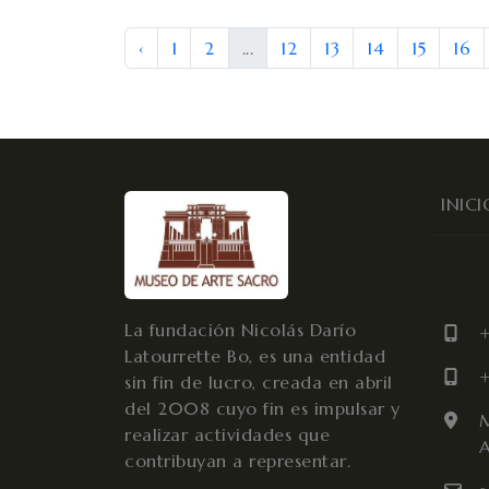
‹
1
2
...
12
13
14
15
16
INICI
La fundación Nicolás Darío
+
Latourrette Bo, es una entidad
+
sin fin de lucro, creada en abril
del 2008 cuyo fin es impulsar y
M
realizar actividades que
A
contribuyan a representar.