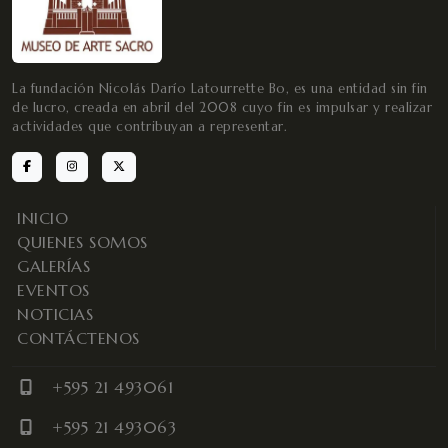
La fundación Nicolás Darío Latourrette Bo, es una entidad sin fin
de lucro, creada en abril del 2008 cuyo fin es impulsar y realizar
actividades que contribuyan a representar.
INICIO
QUIENES SOMOS
GALERÍAS
EVENTOS
NOTICIAS
CONTÁCTENOS
+595 21 493061
+595 21 493063