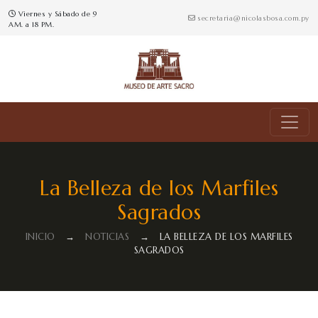
Viernes y Sábado de 9
secretaria@nicolasbosa.com.py
AM. a 18 PM.
La Belleza de los Marfiles
Sagrados
INICIO
→
NOTICIAS
→
LA BELLEZA DE LOS MARFILES
SAGRADOS