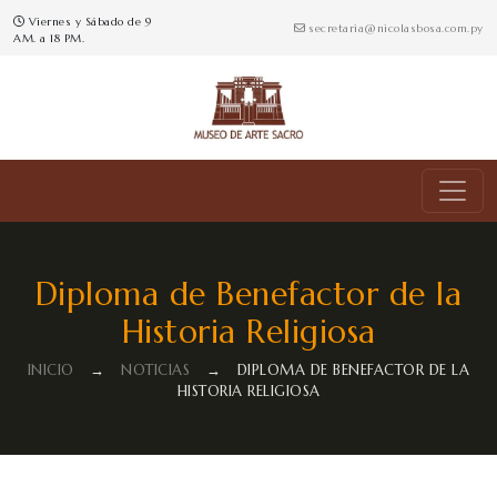
Viernes y Sábado de 9
secretaria@nicolasbosa.com.py
AM. a 18 PM.
Diploma de Benefactor de la
Historia Religiosa
INICIO
→
NOTICIAS
→
DIPLOMA DE BENEFACTOR DE LA
HISTORIA RELIGIOSA