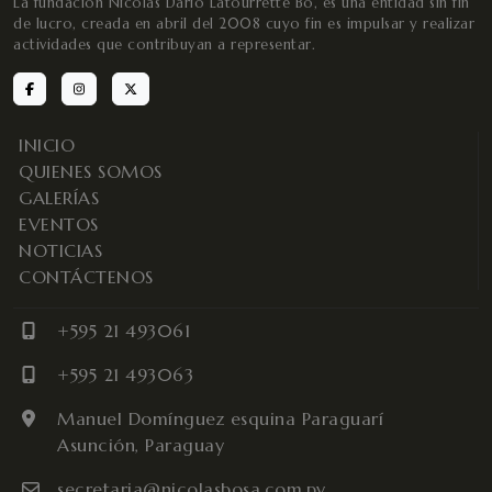
La fundación Nicolás Darío Latourrette Bo, es una entidad sin fin
de lucro, creada en abril del 2008 cuyo fin es impulsar y realizar
actividades que contribuyan a representar.
INICIO
QUIENES SOMOS
GALERÍAS
EVENTOS
NOTICIAS
CONTÁCTENOS
+595 21 493061
+595 21 493063
Manuel Domínguez esquina Paraguarí
Asunción, Paraguay
secretaria@nicolasbosa.com.py