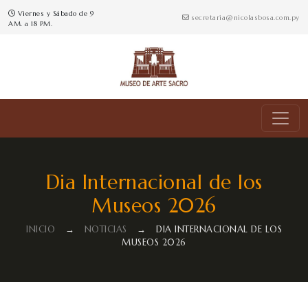
Viernes y Sábado de 9
secretaria@nicolasbosa.com.py
AM. a 18 PM.
Dia Internacional de los
Museos 2026
INICIO
→
NOTICIAS
→
DIA INTERNACIONAL DE LOS
MUSEOS 2026