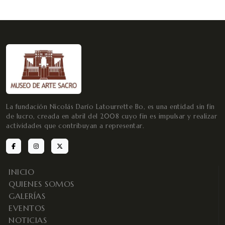
La fundación Nicolás Darío Latourrette Bo, es una entidad sin fin
de lucro, creada en abril del 2008 cuyo fin es impulsar y realizar
actividades que contribuyan a representar.
INICIO
QUIENES SOMOS
GALERÍAS
EVENTOS
NOTICIAS